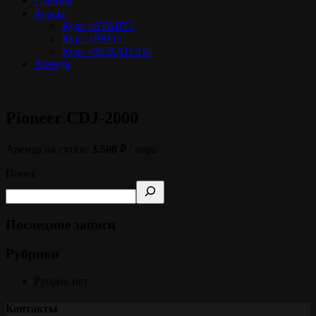
Главная
Курсы
Курс «START»
Курс «PRO»
Курс «SCRATCH»
Аренда
Pioneer CDJ-2000
Аренда на сутки:
3.500 ₽
/ пара
Поиск
Последние записи
Рубрики
Рубрик нет
Контакты