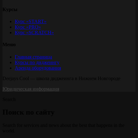
Курсы
Курс «START»
Курс «PRO»
Курс «SCRATCH»
Меню
Главная страница
Курсы по диджеингу
Аренда оборудования
Deejays Cool — школа диджеинга в Нижнем Новгороде
Юридическая информация
Search
Поиск по сайту
Search for services and news about the best that happens in the
world.